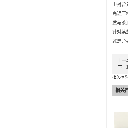
少对营
高温压
质与茶
针对某
就是营
上一
下一
相关标
相关