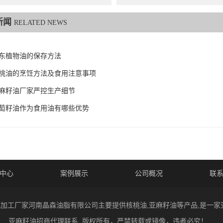
新闻
RELATED NEWS
东植物油的保存方法
桃油的烹饪方法及食用注意事项
麻籽油厂家严控生产细节
萄籽油作为食用油有哪些优势
中心
案例展示
公司概况
联
 核桃油代加工厂家河南晶森油脂有限公司主要提供核桃油,亚麻籽油等产品,是
亚麻籽油招商代理联系. 版权所有，严禁转载或镜像，违者必究！