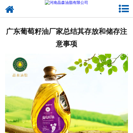
网站首页
核桃油
广东葡萄籽油厂家总结其存放和储存注
亚麻籽油
意事项
葡萄籽油
产品中心
成功案例
新闻资讯
联系晶森
走进晶森