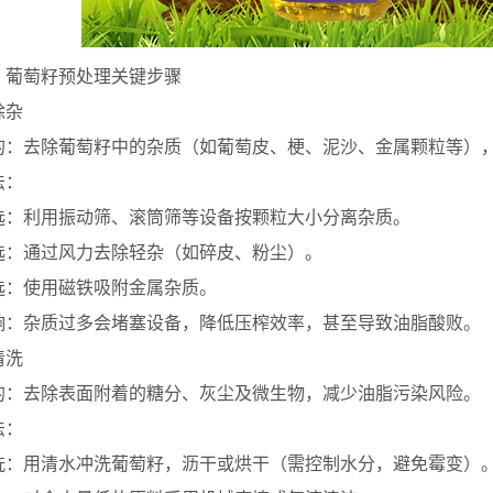
、葡萄籽预处理关键步骤
 除杂
的：去除葡萄籽中的杂质（如葡萄皮、梗、泥沙、金属颗粒等）
法：
选：利用振动筛、滚筒筛等设备按颗粒大小分离杂质。
选：通过风力去除轻杂（如碎皮、粉尘）。
选：使用磁铁吸附金属杂质。
响：杂质过多会堵塞设备，降低压榨效率，甚至导致油脂酸败。
 清洗
的：去除表面附着的糖分、灰尘及微生物，减少油脂污染风险。
法：
洗：用清水冲洗葡萄籽，沥干或烘干（需控制水分，避免霉变）