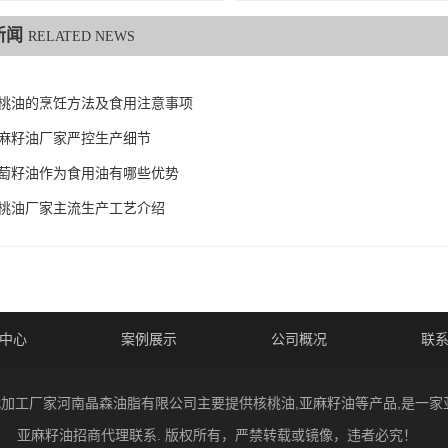
新闻
RELATED NEWS
桃油的烹饪方法及食用注意事项
麻籽油厂家严控生产细节
萄籽油作为食用油有哪些优势
桃油厂家主流生产工艺介绍
中心
案例展示
公司概况
联
 核桃油代加工厂家河南晶森油脂有限公司主要提供核桃油,亚麻籽油等产品,是
亚麻籽油招商代理联系. 版权所有，严禁转载或镜像，违者必究！