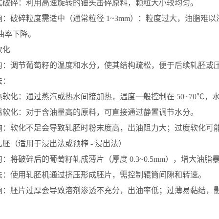
式破碎：利用高速旋转的锤头击碎原料，颗粒大小较均匀。
响：破碎粒度需适中（通常粒径 1~3mm）：粒度过大，油脂难
油率下降。
 软化
的：调节葡萄籽的温度和水分，使其结构疏松，便于后续轧胚或
法：
热软化：通过蒸汽或热水间接加热，温度一般控制在 50~70℃，水分
温软化：对于含油量高的原料，可直接通过静置调节水分。
响：软化不足会导致轧胚时粉末度高，出油阻力大；过度软化可
 轧胚（适用于浸出法或预榨 - 浸出法）
的：将破碎后的葡萄籽轧成薄片（厚度 0.3~0.5mm），增大油
法：使用轧胚机通过挤压形成胚片，需控制辊筒间隙和转速。
响：胚片过厚会导致溶剂渗透不充分，出油率低；过薄易黏结，