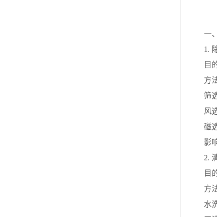
一
1.
目
方
筛
风
磁
影
2.
目
方
水