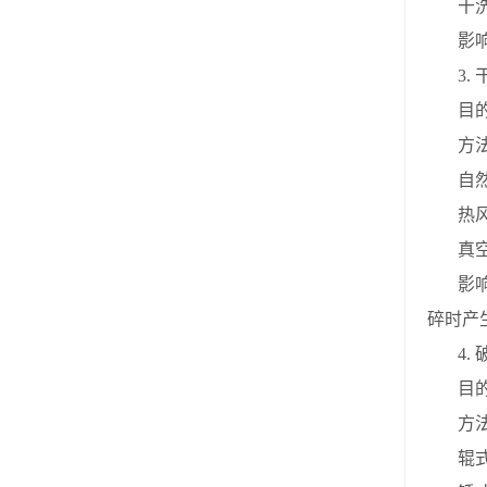
干
影
3.
目
方
自
热
真
影
碎时产
4.
目
方
辊