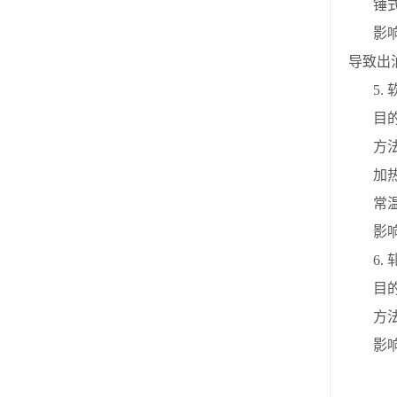
锤
影
导致出
5.
目
方
加
常
影
6.
目
方
影