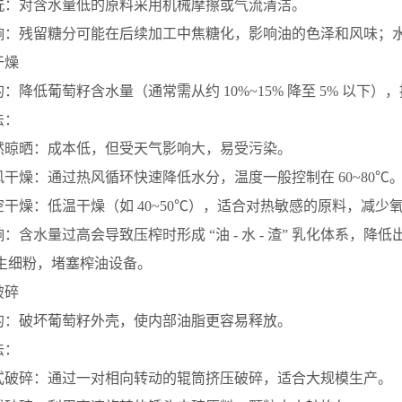
洗：对含水量低的原料采用机械摩擦或气流清洁。
响：残留糖分可能在后续加工中焦糖化，影响油的色泽和风味；
 干燥
的：降低葡萄籽含水量（通常需从约 10%~15% 降至 5% 以下
法：
然晾晒：成本低，但受天气影响大，易受污染。
风干燥：通过热风循环快速降低水分，温度一般控制在 60~80℃
空干燥：低温干燥（如 40~50℃），适合对热敏感的原料，减少
响：含水量过高会导致压榨时形成 “油 - 水 - 渣” 乳化体系
生细粉，堵塞榨油设备。
 破碎
的：破坏葡萄籽外壳，使内部油脂更容易释放。
法：
式破碎：通过一对相向转动的辊筒挤压破碎，适合大规模生产。