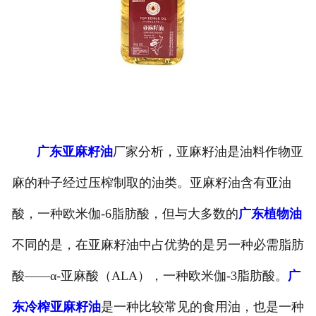
广东亚麻籽油
厂家分析，亚麻籽油是油料作物亚
麻的种子经过压榨制取的油类。亚麻籽油含有亚油
酸，一种欧米伽-6脂肪酸，但与大多数的
广东植物油
不同的是，在亚麻籽油中占优势的是另一种必需脂肪
酸——α-亚麻酸（ALA），一种欧米伽-3脂肪酸。
广
东冷榨亚麻籽油
是一种比较常见的食用油，也是一种