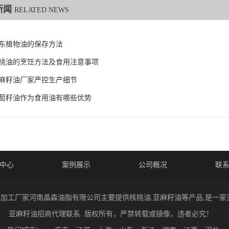
新闻
RELATED NEWS
东植物油的保存方法
桃油的烹饪方法及食用注意事项
麻籽油厂家严控生产细节
萄籽油作为食用油有哪些优势
中心
案例展示
公司概况
联
 核桃油代加工厂家河南晶森油脂有限公司主要提供核桃油,亚麻籽油等产品,是
亚麻籽油招商代理联系. 版权所有，严禁转载或镜像，违者必究！