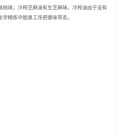
核桃味；冷榨芝麻油有生芝麻味。冷榨油由于没有
化学精炼中脱臭工序把香味带走。