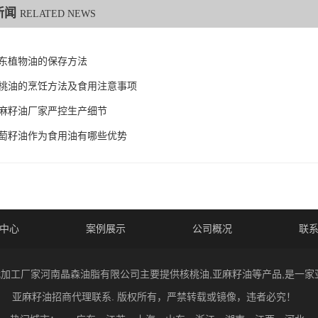
新闻
RELATED NEWS
东植物油的保存方法
桃油的烹饪方法及食用注意事项
麻籽油厂家严控生产细节
萄籽油作为食用油有哪些优势
中心
案例展示
公司概况
联
 核桃油代加工厂家河南晶森油脂有限公司主要提供核桃油,亚麻籽油等产品,是
亚麻籽油招商代理联系. 版权所有，严禁转载或镜像，违者必究！