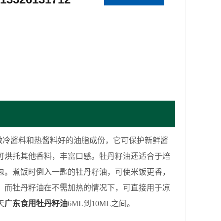
做冷酱料和热酱料好的油脂成份，它可保护新鲜酱
可烘托其他香料，丰富口感。牡丹籽油还适合于焙
包。煮饭时倒入一匙的牡丹籽油，可使米饭更香，
，而牡丹籽油在不需加热的情况下，可直接用于凉
天
广东食用牡丹籽油
6ML到10ML之间。