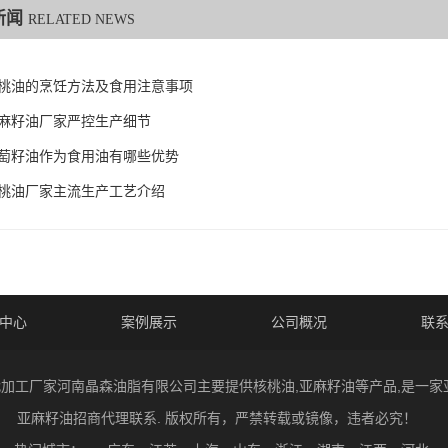
新闻
RELATED NEWS
桃油的烹饪方法及食用注意事项
麻籽油厂家严控生产细节
萄籽油作为食用油有哪些优势
桃油厂家主流生产工艺介绍
中心
案例展示
公司概况
联
 核桃油代加工厂家河南晶森油脂有限公司主要提供核桃油,亚麻籽油等产品,是
亚麻籽油招商代理联系. 版权所有，严禁转载或镜像，违者必究！