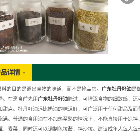
的目的是调出食物的味道，而不是掩盖它。
广东牡丹籽油
是
泽。在烹食前先用
广东牡丹籽油
腌过，可增添食物的细致感，还
和甜点。牡丹籽油远比奶油的味道好，可广泛用于任何甜品及面
饱满。普通的食用油在不加热至熟的情况下，不能直接用于凉拌
荤、素菜，同时还可以调制色拉酱，拌沙拉。建议成年人每人每