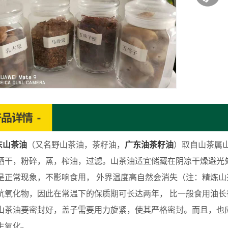
东山茶油
（又名野山茶油，茶籽油，
广东油茶籽油
）取自山茶属
晒干，粉碎，蒸，榨油，过滤。山茶油适宜储藏在阴凉干燥避光处，
是正常现象，不影响食用， 外界温度高自然会消失（注：精炼山
抗氧化物，因此在常温下的保质期可长达两年， 比一般食用油长
山茶油要密封好，盖子需要用力旋紧，使其严格密封。而且，也
生氧化。