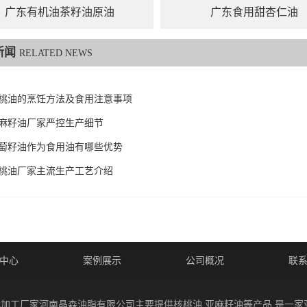
广东有机油茶籽油原油
广东食用甜杏仁油
新闻
RELATED NEWS
桃油的烹饪方法及食用注意事项
麻籽油厂家严控生产细节
萄籽油作为食用油有哪些优势
桃油厂家主流生产工艺介绍
中心
案例展示
公司概况
联
 核桃油代加工厂家河南晶森油脂有限公司主要提供核桃油,亚麻籽油等产品,是