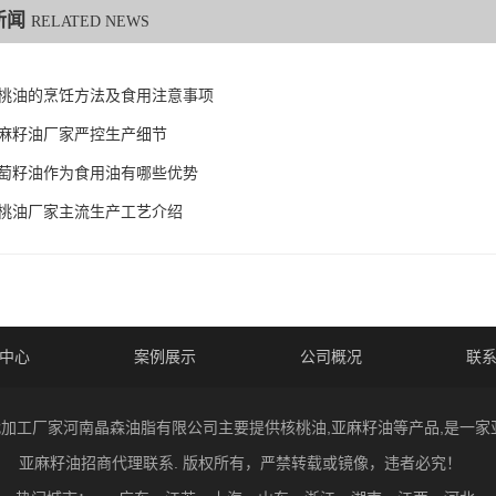
新闻
RELATED NEWS
桃油的烹饪方法及食用注意事项
麻籽油厂家严控生产细节
萄籽油作为食用油有哪些优势
桃油厂家主流生产工艺介绍
中心
案例展示
公司概况
联
 核桃油代加工厂家河南晶森油脂有限公司主要提供核桃油,亚麻籽油等产品,是
亚麻籽油招商代理联系. 版权所有，严禁转载或镜像，违者必究！