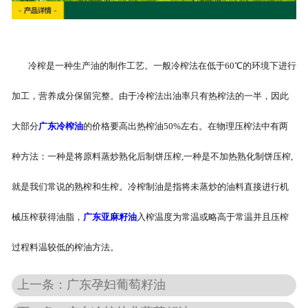
冷榨是一种生产油的制作工艺。一般冷榨法在低于60℃的环境下进行
加工，营养成分保留完整。由于冷榨法出油率只有热榨法的一半，因此
大部分
广东冷榨油
的价格要高出热榨油50%左右。在物理压榨法中有两
种方法：一种是将原料蒸炒熟化后制饼压榨,一种是不加热熟化制饼压榨,
就是我们常说的熟榨和生榨。冷榨制油是指将未蒸炒的油料直接进行机
械压榨获得油脂，
广东亚麻籽油
入榨温度为常温或略高于常温并且压榨
过程料温较低的榨油方法。
上一条：广东孕妇葡萄籽油