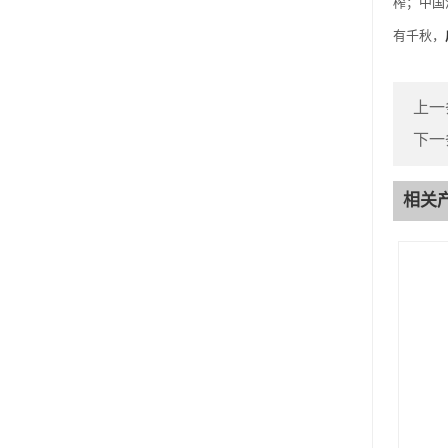
榨；中国
有千秋，
上一
下一
相关