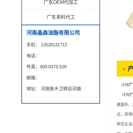
广东OEM代加工
广东来料代工
河南晶森油脂有限公司
手机： 13526131712
电话：
传真：400-0373-528
邮箱：
冷榨
广
地址： 河南新乡卫辉后河镇
冷榨
量越多，
式，获得
榨花生油