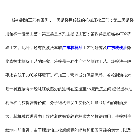
核桃制油工艺有四类，一类是采用传统的机械压榨工艺；第二类是采
用预榨一浸出工艺；第三类是水剂法提取工艺；第四类是超临界CO2萃
取工艺。此外，还有微波法萃取
广东核桃油
工艺的研究及
广东核桃油
微
胶囊技术制备工艺的研究。冷榨是一种生产油的制作工艺。冷榨法一般
要求在低于60℃的环境下进行加工，营养成分保留完整。冷榨制油技术
是一种直接将未经轧胚或蒸炒的油料在室温至65摄氏度之间,经低温榨油
机压榨而获得营养价值、分子结构未发生变化的油脂和饼粕的制油技
术。其机械原理是由于旋转着的螺旋轴在榨膛内的推进作用，使榨料连
续地向前推进，由于螺旋轴上榨螺螺距的缩短和根圆直径的增大，以及