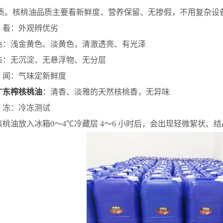
质。核桃油品质主要看新鲜度、营养保留、无掺假，不用复杂设
看：外观辨优劣
浅金黄色、淡黄色，清澈透亮、有光泽
无沉淀、无悬浮物、无分层
闻：气味定新鲜度
广东榨核桃油
：清香、淡雅的天然核桃香，无异味
冻：冷冻测试
油放入冰箱0～4℃冷藏层 4～6 小时后，会出现轻微絮状、