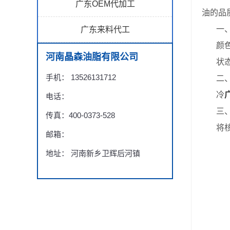
广东OEM代加工
油的品
一、
广东来料代工
颜色：
河南晶森油脂有限公司
状态：
手机： 13526131712
二、
冷
电话：
三、
传真：400-0373-528
将核桃
邮箱：
地址： 河南新乡卫辉后河镇