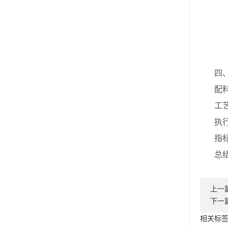
四、
配料表
工艺：
执行标
指标：
总结，
上一
下一
相关标