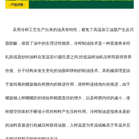
采用冷榨工艺生产出来的油具有特性，避免了高温加工油脂产生反式
脂肪酸，保留了油中的生理活性物质，冷榨制油技术是一种直接将未经
轧胚或蒸炒的油料在室温至65摄氏度之间,经低温榨油机压榨而获得营养
价值、分子结构未发生变化的油脂和饼粕的制油技术。其机械原理是由
于旋转着的螺旋轴在榨膛内的推进作用，使榨料连续地向前推进，由于
螺旋轴上榨螺螺距的缩短和根圆直径的增大，以及榨膛内径的减小，使
榨膛空间体积不断缩小而对榨料产生压榨作用。冷榨制油是指将未蒸炒
的油料直接进行机械压榨获得油脂，入榨温度为常温或略高于常温并且
压榨过程料温较低的榨油方法。