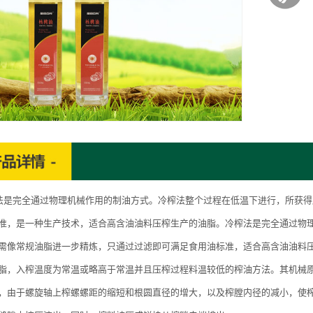
完全通过物理机械作用的制油方式。冷榨法整个过程在低温下进行，所获得
准，是一种生产技术，适合高含油油料压榨生产的油脂。冷榨法是完全通过物
需像常规油脂进一步精炼，只通过过滤即可满足食用油标准，适合高含油油料
脂，入榨温度为常温或略高于常温并且压榨过程料温较低的榨油方法。其机械
，由于螺旋轴上榨螺螺距的缩短和根圆直径的增大，以及榨膛内径的减小，使