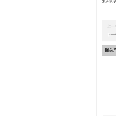
脂从榨笼
上一
下一
相关