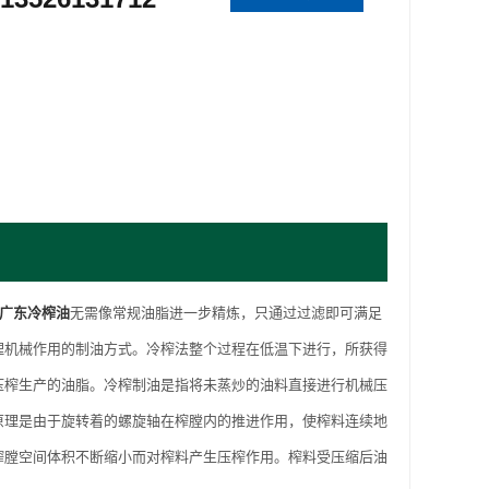
广东冷榨油
无需像常规油脂进一步精炼，只通过过滤即可满足
理机械作用的制油方式。冷榨法整个过程在低温下进行，所获得
压榨生产的油脂。冷榨制油是指将未蒸炒的油料直接进行机械压
原理是由于旋转着的螺旋轴在榨膛内的推进作用，使榨料连续地
榨膛空间体积不断缩小而对榨料产生压榨作用。榨料受压缩后油