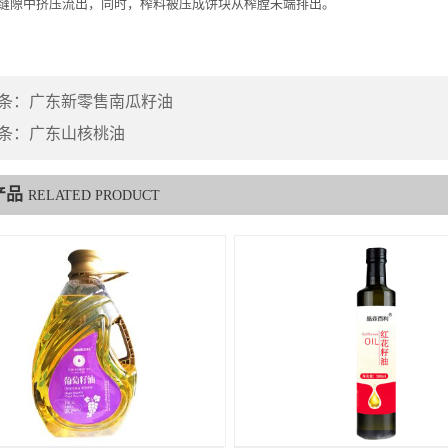
缝隙中挤压流出，同时，榨料被压成饼块从榨膛未端排出。
条：
广东新零售南瓜籽油
条：
广东山核桃油
产品
RELATED PRODUCT