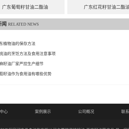
广东葡萄籽甘油二酯油
广东红花籽甘油二酯
新闻
RELATED NEWS
东植物油的保存方法
桃油的烹饪方法及食用注意事项
麻籽油厂家严控生产细节
萄籽油作为食用油有哪些优势
中心
案例展示
公司概况
联