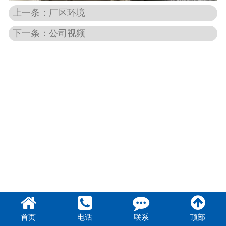
上一条：厂区环境
公司官网
下一条：公司视频
首页
电话
联系
顶部