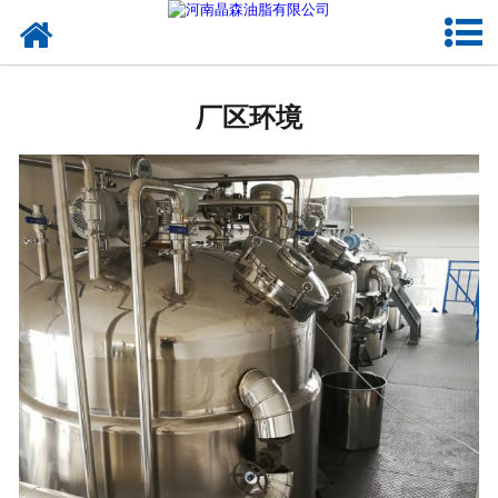
网站首页
核桃油
厂区环境
亚麻籽油
葡萄籽油
产品中心
成功案例
新闻资讯
联系晶森
走进晶森